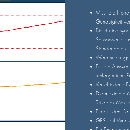
Misst die Höhe 
Genauigkeit v
Bietet eine sync
Sensorwerte zu
Standortdaten
Warnmeldungen
Für die Auswer
umfangreiche Pr
Verschiedene Ex
Die maximale M
Teile des Messs
Ein auf dem Fah
GPS (auf Wunsc
Ein Temperatur