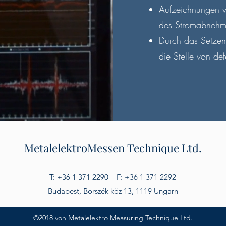
Aufzeichnungen v
des Stromabnehm
Durch das Setze
die Stelle von d
Metalelektro
Messen Technique Ltd.
T: +36 1 371 2290 F: +36 1 371 2292
Budapest, Borszék köz 13, 1119 Ungarn
©2018 von Metalelektro Measuring Technique Ltd.