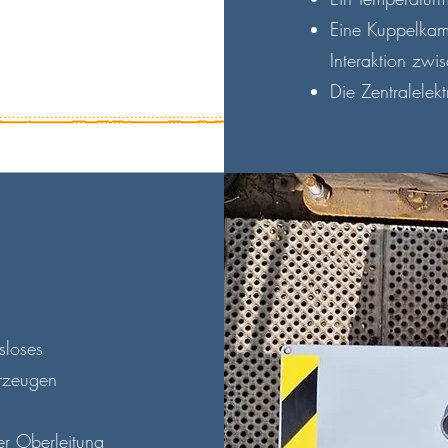
Eine Kuppelka
Interaktion zw
Die Zentralelek
sloses
hrzeugen
er Oberleitung