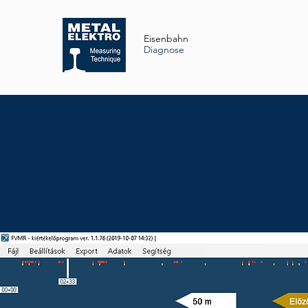
Eisenbahn
Diag
nose