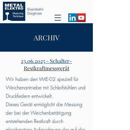
Eisenbahn
Diag
nose
ARCHIV
23.06.2025 - Schalter-
Restkraftmessgerät
Wir haben den VME-02 speziell für
Weichenantriebe mit Schleifstühlen und
Druckfedern entwickelt.
Dieses Gerät ermöglicht die Messung
der bei der Weichenbetätigung
entstehenden Restkraft durch
gleichzeitige Aufzeichnung der auf die